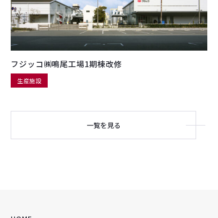
フジッコ㈱鳴尾工場1期棟改修
生産施設
一覧を見る