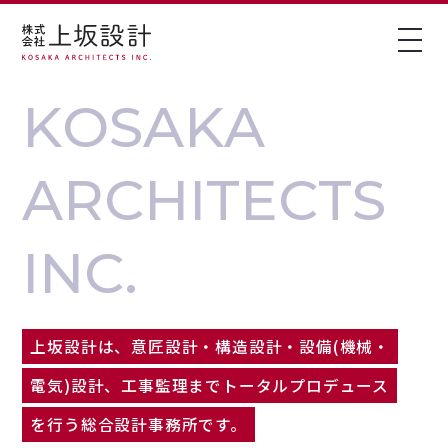
K
O
S
A
K
A
A
R
C
H
I
T
E
C
T
S
I
N
C
.
上坂設計は、意匠設計・構造設計・設備(機械・
電気)設計、工事監理までトータルプロデュース
を行う総合設計事務所です。